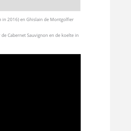
n in 2016) en Ghislain de Montgolfier
r de Cabernet Sauvignon en de koelte in