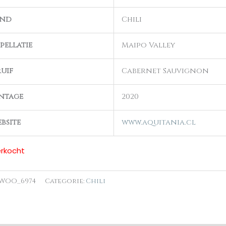
and
Chili
pellatie
Maipo Valley
uif
Cabernet Sauvignon
ntage
2020
bsite
www.aquitania.cl
erkocht
WOO_6974
Categorie:
Chili