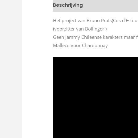
Beschrijving
Het project van Bruno Prats(Cos d’Estour
(voorzitter van Bollinger )
Geen jammy Chileense karakters maar fra
Malleco voor Chardonnay