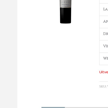
L
Ap
Dr
Vi
We
Uitv
SKU: