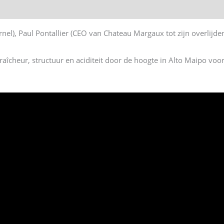
nel), Paul Pontallier (CEO van Chateau Margaux tot zijn overlijde
îcheur, structuur en aciditeit door de hoogte in Alto Maipo voo