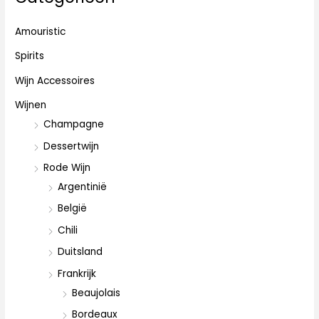
n
i
i
a
j
j
Amouristic
a
s
s
Spirits
r
Wijn Accessoires
:
Wijnen
Champagne
Dessertwijn
Rode Wijn
Argentinië
België
Chili
Duitsland
Frankrijk
Beaujolais
Bordeaux