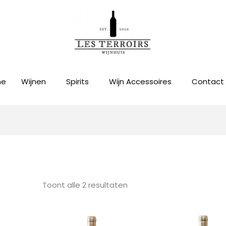
me
Wijnen
Spirits
Wijn Accessoires
Contact
Gesorteerd
op
prijs:
laag
naar
hoog
Toont alle 2 resultaten