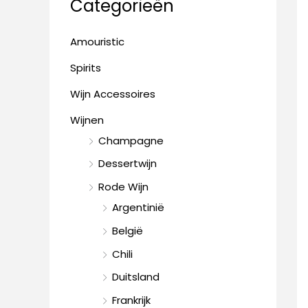
Categorieën
n
i
i
a
j
j
Amouristic
a
s
s
Spirits
r
:
Wijn Accessoires
Wijnen
Champagne
Dessertwijn
Rode Wijn
Argentinië
België
Chili
Duitsland
Frankrijk