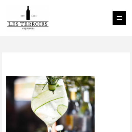
Spring
Hoo
naar
de
inhoud