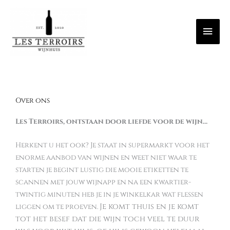
Spring
Hoo
naar
de
inhoud
Over ons
Les
Terroirs, o
ntstaan door liefde voor de wijn…
Herkent u het ook? Je staat in supermarkt voor het
enorme aanbod van wijnen en weet niet waar te
starten je begint lustig die mooie etiketten te
scannen met jouw wijnapp en na een kwartier-
twintig minuten heb je in je winkelkar wat flessen
Je komt thuis en je komt
liggen om te proeven.
tot het besef dat die wijn toch veel te duur