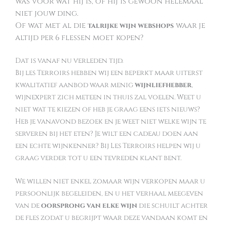
was voor wat hij is, of hij is gewoon helemaal
niet jouw ding.
Of wat met al die
waar je
talrijke wijn webshops
altijd per 6 flessen moet kopen?
Dat is vanaf nu verleden tijd.
Bij les Terroirs hebben wij een beperkt maar uiterst
kwalitatief aanbod waar menig
wijnliefhebber
,
wijnexpert zich meteen in thuis zal voelen. Weet u
niet wat te kiezen of heb je graag eens iets nieuws?
Heb je vanavond bezoek en je weet niet welke wijn te
serveren bij het eten? Je wilt een cadeau doen aan
een echte wijnkenner? Bij Les Terroirs helpen wij u
graag verder tot u een tevreden klant bent.
We willen niet enkel zomaar wijn verkopen maar u
persoonlijk begeleiden, en u het verhaal meegeven
van de
oorsprong van elke wijn
die schuilt achter
de fles zodat u begrijpt waar deze vandaan komt en