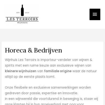
Spring
Hoo
naar
de
inhoud
Horeca & Bedrijven
Wijnhuis Les Terroirs is importeur-verdeler van wijnen &
spirits met een ruime keuze aan exclusieve wijnen van
kleinere wijnhuizen
van
familiale origine
waar de natuur
altijd op de eerste plaats komt.
Onze flexibele en exclusieve samenwerkingen worden
gedreven door passie, expertise en innovatie.
In een wijnwereld die voortdurend in beweging is, staan wij
onze klanten bij in hun groeiverhaal met oog voor