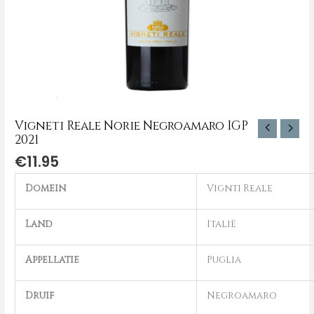
Vigneti Reale Norie Negroamaro IGP
2021
€
11.95
Domein
Vignti Reale
Land
Italië
Appellatie
Puglia
Druif
Negroamaro