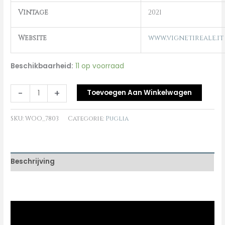
Vintage
2021
Website
www.vignetireale.it
Beschikbaarheid:
11 op voorraad
-
+
Toevoegen Aan Winkelwagen
SKU:
WOO_7803
Categorie:
Puglia
Beschrijving