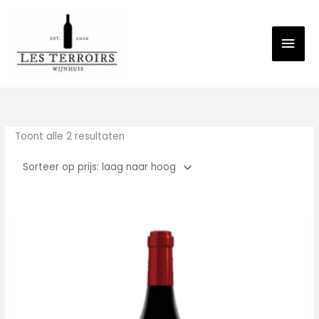
Spring
Hoo
naar
de
inhoud
Gesorteerd
op
prijs:
laag
naar
Toont alle 2 resultaten
hoog