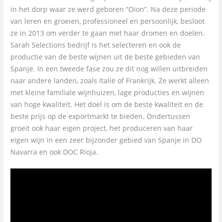
in het dorp waar ze werd geboren “Oion”. Na deze periode
van leren en groeien, professioneel en persoonlijk, besloot
ze in 2013 om verder te gaan met haar dromen en doelen.
Sarah Selections bedrijf is het selecteren en ook de
productie van de beste wijnen uit de beste gebieden van
Spanje. In een tweede fase zou ze dit nog willen uitbreiden
naar andere landen, zoals Italië of Frankrijk. Ze werkt alleen
met kleine familiale wijnhuizen, lage producties en wijnen
van hoge kwaliteit. Het doel is om de beste kwaliteit en de
beste prijs op de exportmarkt te bieden. Ondertussen
groeit ook haar eigen project, het produceren van haar
eigen wijn in een zeer bijzonder gebied van Spanje in DO
Navarra en ook DOC Rioja.