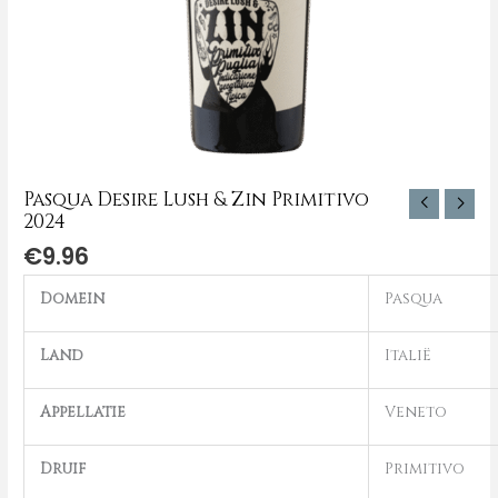
Pasqua Desire Lush & Zin Primitivo
2024
€
9.96
Domein
Pasqua
Land
Italië
Appellatie
Veneto
Druif
Primitivo