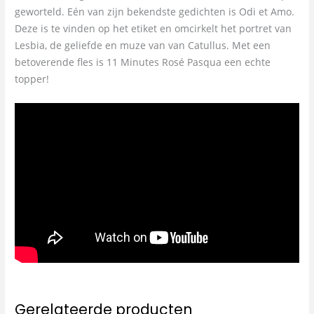
geworteld. Eén van zijn bekendste gedichten is Odi et Amo.
Deze is te vinden op het etiket en omcirkelt het portret van
Lesbia, de geliefde en muze van van Catullus. Met een
betoverende fles is 11 Minutes Rosé Pasqua een echte
topper!
Gerelateerde producten