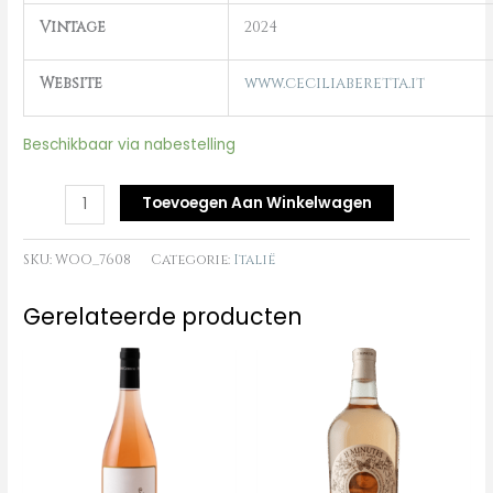
Vintage
2024
Website
www.ceciliaberetta.it
Beschikbaar via nabestelling
Toevoegen Aan Winkelwagen
SKU:
WOO_7608
Categorie:
Italië
Gerelateerde producten