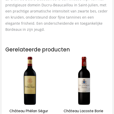
prestigieuze domein Ducru-Beaucaillou in Saint-Julien, met
een prachtige aromatische intensiteit van zwarte bes, ceder
en kruiden, ondersteund door fijne tannines en een
elegante frisheid. Een onderscheidende en toegankelijke
Bordeaux in zijn jeugd.
Gerelateerde producten
Château Phélan Ségur
Château Lacoste Borie