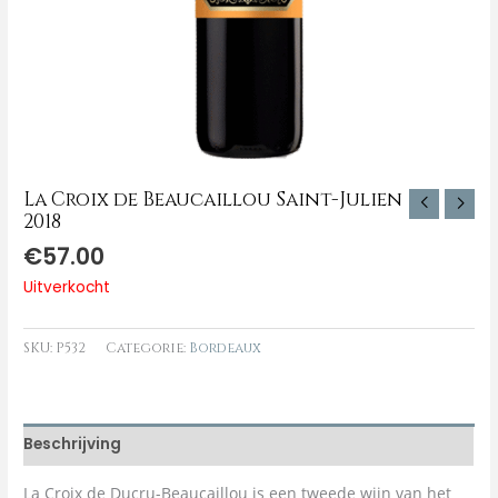
La Croix de Beaucaillou Saint-Julien
2018
€
57.00
Uitverkocht
SKU:
P532
Categorie:
Bordeaux
Beschrijving
La Croix de Ducru-Beaucaillou is een tweede wijn van het