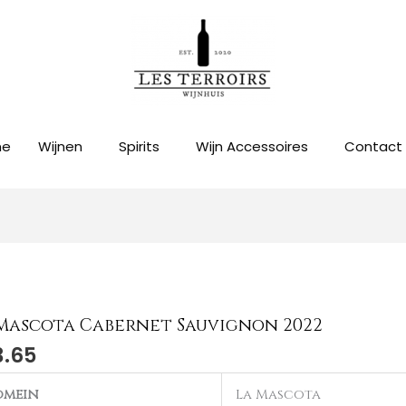
me
Wijnen
Spirits
Wijn Accessoires
Contact
Mascota Cabernet Sauvignon 2022
3.65
cota
rnet
omein
La Mascota
ignon