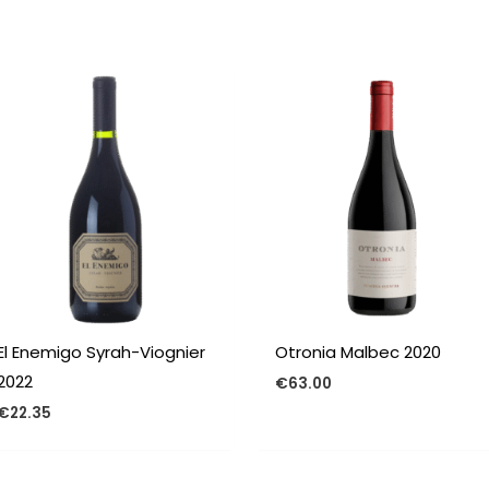
n
El Enemigo Syrah-Viognier
Otronia Malbec 2020
2022
€
63.00
€
22.35