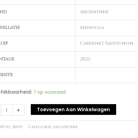
and
Argentinië
al
pellatie
Mendoza
uif
Cabernet Sauvignon
ntage
2022
bsite
hikbaarheid:
7 op voorraad
+
Toevoegen Aan Winkelwagen
WOO_8609
Categorie:
Argentinië