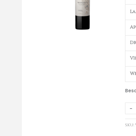
2022
L
aant
Ap
Dr
Vi
We
Besc
-
SKU: