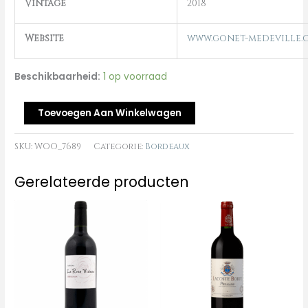
Vintage
2018
Website
www.gonet-medeville.
Beschikbaarheid:
1 op voorraad
Toevoegen Aan Winkelwagen
SKU:
WOO_7689
Categorie:
Bordeaux
Gerelateerde producten