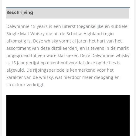
Beschrijving
Dalwhinnie 15 years is een uiterst toegankelijke en subtiele
Single Malt Whisky die uit de Schotse Highland regio
afkomstig is. Deze whisky vormt al jaren het hart van het
assortiment van deze distilleerderij en is tevens in de markt
uitgegroeid tot een ware klassieker. Deze Dalwhinnie whisky
is 15 jaar gerijpt op eikenhout voordat deze op de fles is
afgevuld. De rijpingsperiode is kenmerkend voor het
karakter van de whisky, wat hierdoor meer diepgang en
structuur verkrijgt.