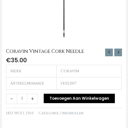
Coravin Vintage Cork Needle
€
35.00
Merk
Coravin
Artikelnummer
1.4.02.007
-
+
Toevoegen Aan Winkelwagen
SKU:
WOO_5369
Categorie:
Onderdelen