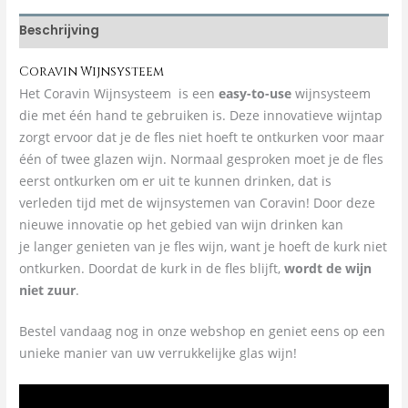
Beschrijving
Coravin Wijnsysteem
Het Coravin Wijnsysteem is een
easy-to-use
wijnsysteem
die met één hand te gebruiken is. Deze innovatieve wijntap
zorgt ervoor dat je de fles niet hoeft te ontkurken voor maar
één of twee glazen wijn. Normaal gesproken moet je de fles
eerst ontkurken om er uit te kunnen drinken, dat is
verleden tijd met de wijnsystemen van Coravin! Door deze
nieuwe innovatie op het gebied van wijn drinken kan
je langer genieten van je fles wijn, want je hoeft de kurk niet
ontkurken. Doordat de kurk in de fles blijft,
wordt de wijn
niet zuur
.
Bestel vandaag nog in onze webshop en geniet eens op een
unieke manier van uw verrukkelijke glas wijn!