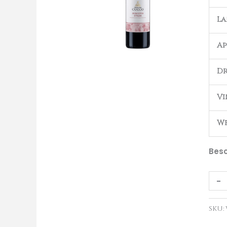
DOC
L
Bio
2019
Ap
aant
Dr
Vi
We
Besc
-
SKU: