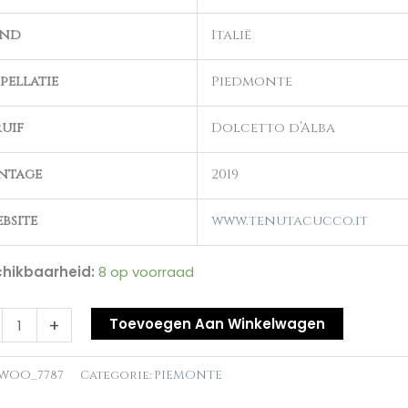
and
Italië
pellatie
Piedmonte
al
uif
Dolcetto d’Alba
ntage
2019
bsite
www.tenutacucco.it
hikbaarheid:
8 op voorraad
+
Toevoegen Aan Winkelwagen
WOO_7787
Categorie:
PIEMONTE