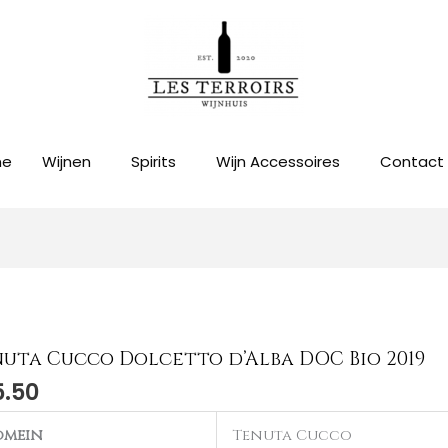
me
Wijnen
Spirits
Wijn Accessoires
Contact
uta Cucco Dolcetto d’Alba DOC Bio 2019
ta
5.50
co
etto
omein
Tenuta Cucco
ba