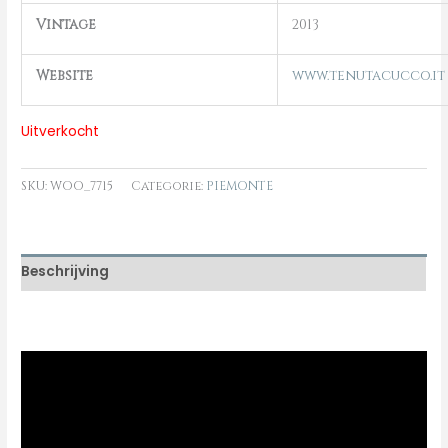
Vintage
2013
Website
www.tenutacucco.it
Uitverkocht
SKU:
WOO_7715
Categorie:
PIEMONTE
Beschrijving