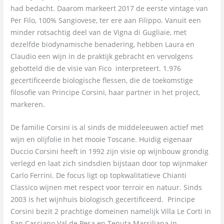
had bedacht. Daarom markeert 2017 de eerste vintage van
Per Filo, 100% Sangiovese, ter ere aan Filippo. Vanuit een
minder rotsachtig deel van de Vigna di Gugliaie, met
dezelfde biodynamische benadering, hebben Laura en
Claudio een wijn in de praktijk gebracht en vervolgens
gebotteld die de visie van Fico interpreteert. 1.976
gecertificeerde biologische flessen, die de toekomstige
filosofie van Principe Corsini, haar partner in het project,
markeren.
De familie Corsini is al sinds de middeleeuwen actief met
wijn en olijfolie in het mooie Toscane. Huidig eigenaar
Duccio Corsini heeft in 1992 zijn visie op wijnbouw grondig
verlegd en laat zich sindsdien bijstaan door top wijnmaker
Carlo Ferrini. De focus ligt op topkwalitatieve Chianti
Classico wijnen met respect voor terroir en natuur. Sinds
2003 is het wijnhuis biologisch gecertificeerd. Principe
Corsini bezit 2 prachtige domeinen namelijk Villa Le Corti in
San Casciano Val de Pesa en Tenuta Marsiliana in