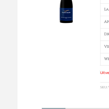
L
Ap
Dr
Vi
We
Uitv
SKU: