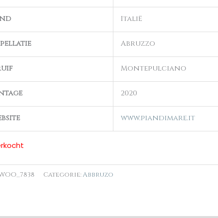
and
Italië
pellatie
Abruzzo
uif
Montepulciano
ntage
2020
bsite
www.piandimare.it
erkocht
WOO_7838
Categorie:
Abbruzo