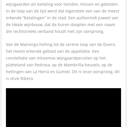
wijngaarden als betaling voor tienden, missen en gebeden.
In de loop van de tijd werd dat eigendom een ​​van de meest
erkende “betalingen” in de stad. Een authentiek juweel van
de lokale wijnbouw, dat de buren doopten met een naam
die rechtstreeks verband houdt met zijn oorsprong.
Van de Manvirgo-helling tot de serene loop van de Duero,
het meest erkende gebied van de appellatie. Een
constellatie van inheemse wijngaardpercelen op het
platteland van Pedrosa, op de Mambrilla-heuvels, op de
hellingen van La Horra en Gumiel. Dit is onze oorsprong, dit
is onze Ribera.