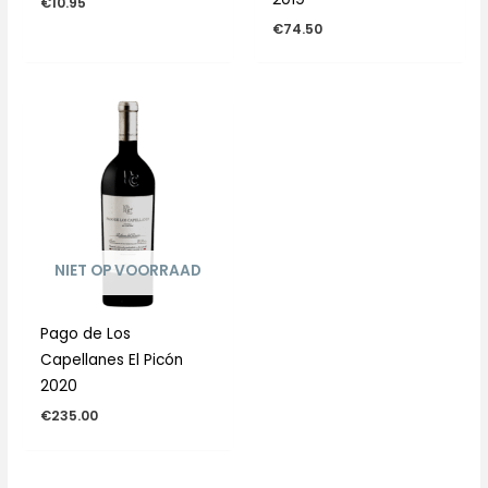
€
10.95
€
74.50
NIET OP VOORRAAD
Pago de Los
Capellanes El Picón
2020
€
235.00