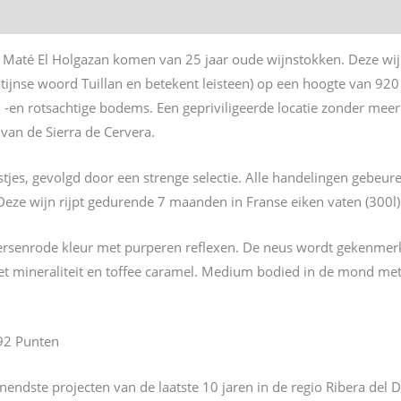
 Maté El Holgazan komen van 25 jaar oude wijnstokken. Deze wijng
Latijnse woord Tuillan en betekent leisteen) op een hoogte van 92
 -en rotsachtige bodems. Een gepriviligeerde locatie zonder mee
 van de Sierra de Cervera.
stjes, gevolgd door een strenge selectie. Alle handelingen gebe
Deze wijn rijpt gedurende 7 maanden in Franse eiken vaten (300l)
e kersenrode kleur met purperen reflexen. De neus wordt gekenmer
met mineraliteit en toffee caramel. Medium bodied in de mond me
 92 Punten
ndste projecten van de laatste 10 jaren in de regio Ribera del Du