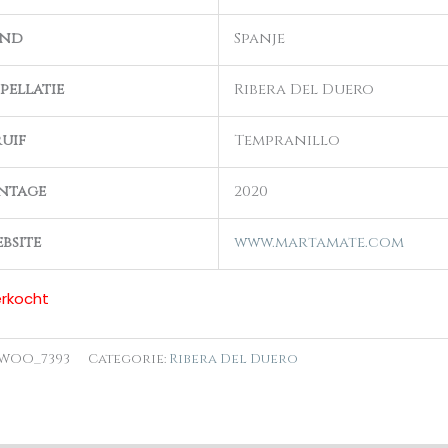
and
Spanje
pellatie
Ribera Del Duero
uif
Tempranillo
ntage
2020
bsite
www.martamate.com
erkocht
WOO_7393
Categorie:
Ribera Del Duero