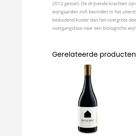
2012 gestart. De drijvende krachten zijn
wijngaarden zich bevinden in het uiter
beduidend koeler dan het overgrote deel 
overgangsfase naar een biologische wi
Gerelateerde producte