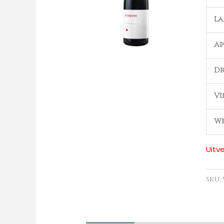
L
Ap
Dr
Vi
We
Uitv
SKU: