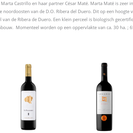
 Marta Castrillo en haar partner César Maté. Marta Maté is zeer i
ste noordoosten van de D.O. Ribera del Duero. Dit op een hoogt
van de Ribera de Duero. Een klein perceel is biologisch gecertific
jnbouw. Momenteel worden op een oppervlakte van ca. 30 ha. ; 6
n