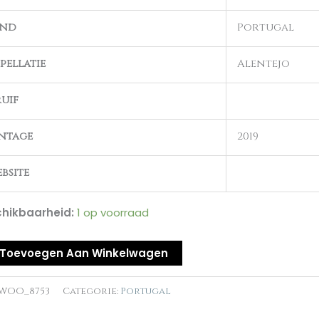
al
and
Portugal
pellatie
Alentejo
uif
ntage
2019
bsite
hikbaarheid:
1 op voorraad
Toevoegen Aan Winkelwagen
WOO_8753
Categorie:
Portugal