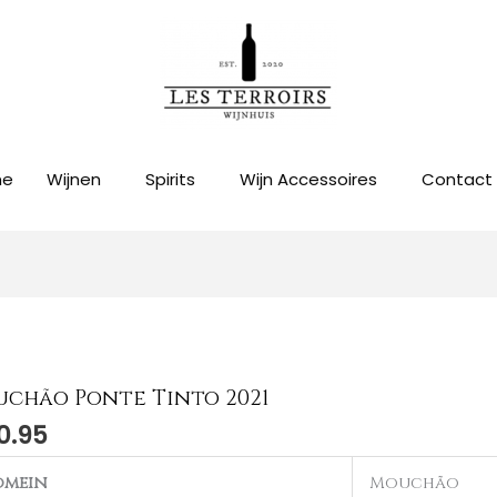
me
Wijnen
Spirits
Wijn Accessoires
Contact
chão Ponte Tinto 2021
chão
0.95
e
o
omein
Mouchão