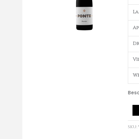
aant
L
Ap
Dr
Vi
We
Besc
SKU: