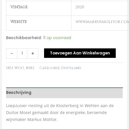
Vintage
2020
Website
www.
markusmolitor.co
Beschikbaarheid:
11 op voorraad
-
+
Toevoegen Aan Winkelwagen
SKU:
WOO_8082
Categorie:
Duitsland
Beschrijving
Loepzuiver riesling uit de Klosterberg in Wehlen aan de
Duitse Mosel gemaakt door de energieke, beroemde
wijnmaker Markus Molitor.