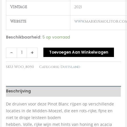
Vintage
2021
Website
www.
markusmolitor.co
Beschikbaarheid:
5 op voorraad
-
+
Toevoegen Aan Winkelwagen
SKU:
WOO_8090
Categorie:
Duitsland
Beschrijving
De druiven voor deze Pinot Blanc rijpen op verschillende
locaties in de Midden-Moezel, die een rots-rijke, fijne en
niet te droge leisteen bodem
hebben. Volle, rijke wijn met hints van honing en acacia