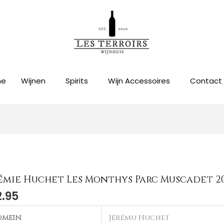
me
Wijnen
Spirits
Wijn Accessoires
Contact
émie Huchet Les Monthys Parc Muscadet 2
mie
2.95
et
omein
Jérému Huchet
hys