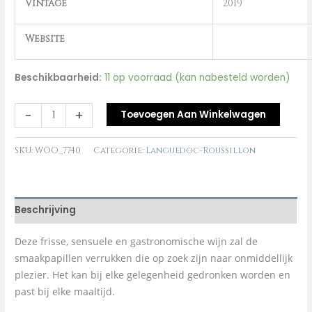
Vintage
2019
Website
Beschikbaarheid:
11 op voorraad (kan nabesteld worden)
-
+
Toevoegen Aan Winkelwagen
SKU:
WOO_7740
Categorie:
Languedoc-Roussillon
Beschrijving
Deze frisse, sensuele en gastronomische wijn zal de
smaakpapillen verrukken die op zoek zijn naar onmiddellijk
plezier. Het kan bij elke gelegenheid gedronken worden en
past bij elke maaltijd.