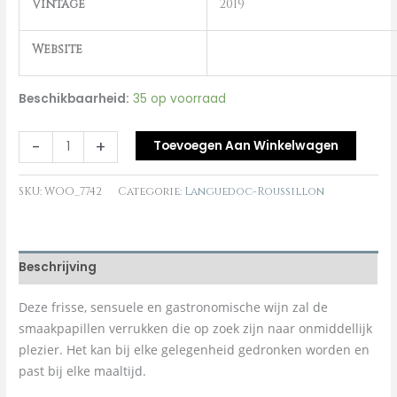
Vintage
2019
Website
Beschikbaarheid:
35 op voorraad
-
+
Toevoegen Aan Winkelwagen
SKU:
WOO_7742
Categorie:
Languedoc-Roussillon
Beschrijving
Deze frisse, sensuele en gastronomische wijn zal de
smaakpapillen verrukken die op zoek zijn naar onmiddellijk
plezier. Het kan bij elke gelegenheid gedronken worden en
past bij elke maaltijd.