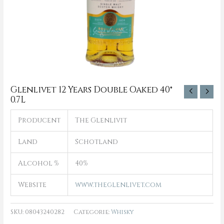
Glenlivet 12 Years Double Oaked 40°
0.7L
Producent
The Glenlivit
Land
Schotland
Alcohol %
40%
Website
www.theglenlivet.com
SKU:
08043240282
Categorie:
Whisky