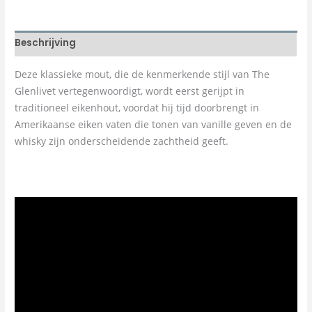
Beschrijving
Deze klassieke mout, die de kenmerkende stijl van The
Glenlivet vertegenwoordigt, wordt eerst gerijpt in
traditioneel eikenhout, voordat hij tijd doorbrengt in
Amerikaanse eiken vaten die tonen van vanille geven en de
whisky zijn onderscheidende zachtheid geeft.