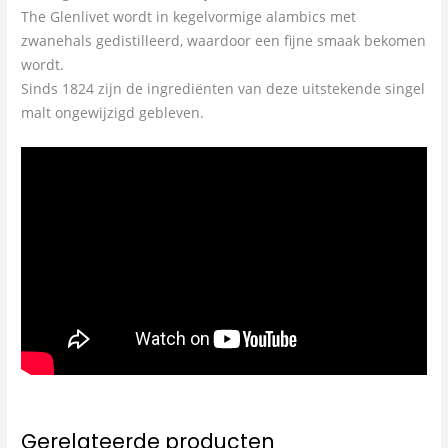
The Glenlivet wordt in kegelvormige alambics met
zwanehals gedistilleerd, waardoor een fijne smaak bekomen
wordt.
Sinds 1824 zijn de ingrediënten van deze uitstekende singel
malt ongewijzigd gebleven.
Gerelateerde producten