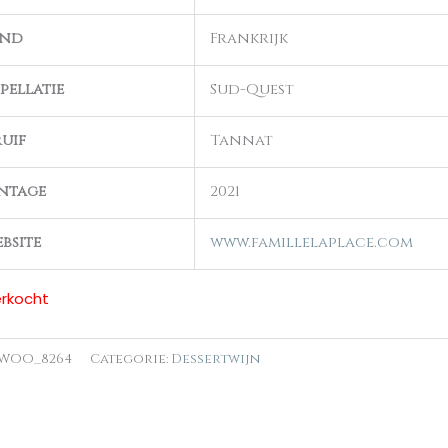
and
Frankrijk
pellatie
Sud-Quest
uif
Tannat
ntage
2021
bsite
www.famillelaplace.com
erkocht
WOO_8264
Categorie:
Dessertwijn
n