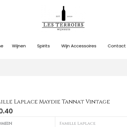
me
Wijnen
Spirits
Wijn Accessoires
Contact
ille Laplace Maydie Tannat Vintage
0.40
omein
Famille Laplace