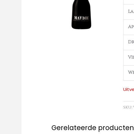
L
Ap
Dr
Vi
We
Uitv
SKU:
Gerelateerde producte