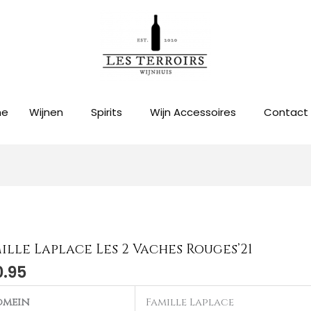
me
Wijnen
Spirits
Wijn Accessoires
Contact
ille Laplace Les 2 Vaches Rouges’21
le
0.95
ace
omein
Famille Laplace