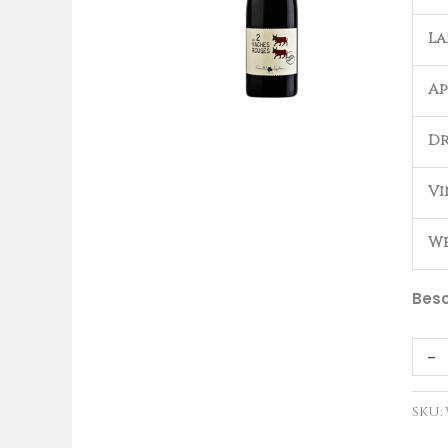
Vac
L
Roug
aant
Ap
Dr
Vi
We
Besc
-
SKU: