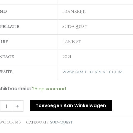
hes
and
Frankrijk
es'21
al
pellatie
Sud-Quest
uif
Tannat
ntage
2021
bsite
www.famillelaplace.com
hikbaarheid:
25 op voorraad
+
Toevoegen Aan Winkelwagen
WOO_8186
Categorie:
Sud-Quest