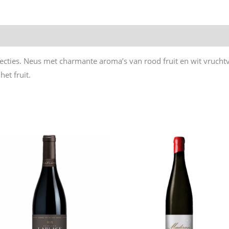
ecties. Neus met charmante aroma’s van rood fruit en wit vruchtv
et fruit.
n