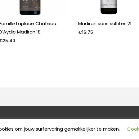
Famille Laplace Château
Madiran sans sulfites’21
D’Aydie Madiran’18
€
16.75
€
25.40
ookies om jouw surfervaring gemakkelijker te maken.
Cook