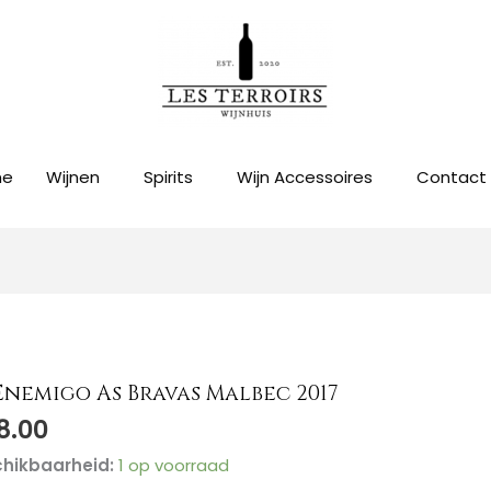
me
Wijnen
Spirits
Wijn Accessoires
Contact
Enemigo As Bravas Malbec 2017
8.00
igo
hikbaarheid:
1 op voorraad
as