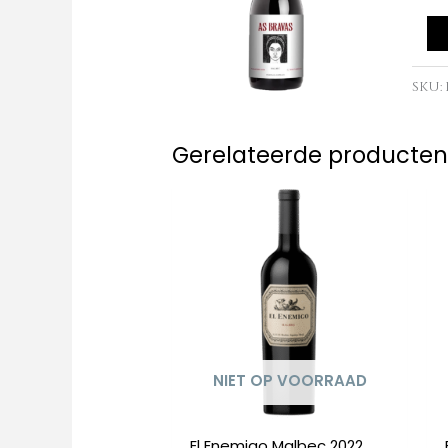
Malb
2017
aant
SKU:
Gerelateerde producte
NIET OP VOORRAAD
El Enemigo Malbec 2022