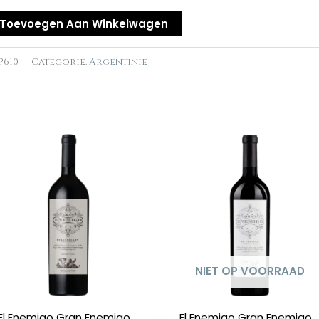
ec
Toevoegen Aan Winkelwagen
al
P610
Categorie:
Argentinië
n
NIET OP VOORRAAD
El Enemigo Gran Enemigo
El Enemigo Gran Enemigo