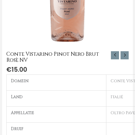
Conte Vistarino Pinot Nero Brut
Rosè NV
€
15.00
Domein
Conte Vis
Land
Italië
Appellatie
Oltro Pave
Druif