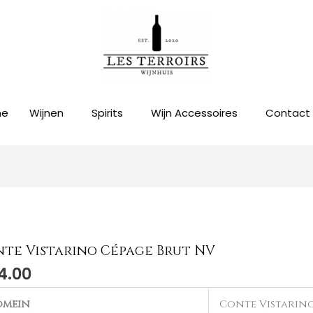
me
Wijnen
Spirits
Wijn Accessoires
Contact
te Vistarino Cépage Brut NV
te
4.00
rino
age
omein
Conte Vistarin