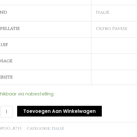
and
Italië
al
pellatie
Oltro Pavese
uif
osage
bsite
hikbaar via nabestelling
Toevoegen Aan Winkelwagen
WOO_8733
Categorie:
Italië