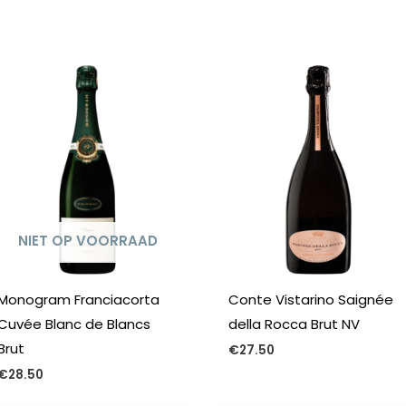
n
NIET OP VOORRAAD
Monogram Franciacorta
Conte Vistarino Saignée
Cuvée Blanc de Blancs
della Rocca Brut NV
Brut
€
27.50
€
28.50