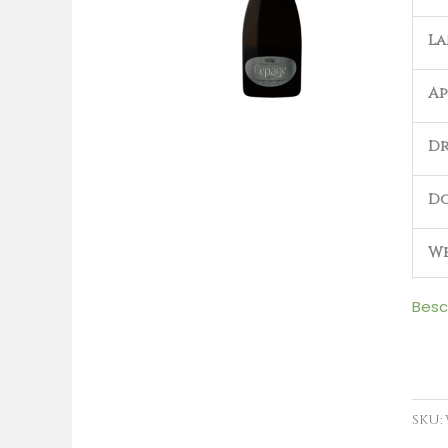
NV
L
aant
Ap
Dr
D
We
Besc
SKU: