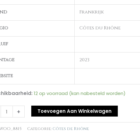
ns
and
Frankrijk
e-
e
gio
Côtes du Rhône
al
uif
ntage
2023
bsite
hikbaarheid:
12 op voorraad (kan nabesteld worden)
+
Toevoegen Aan Winkelwagen
WOO_8815
Categorie:
Côtes de Rhône