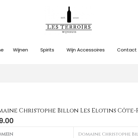
me
Wijnen
Spirits
Wijn Accessoires
Contact
aine Christophe Billon Les Elotins Côte-R
aine
9.00
stophe
n
omein
Domaine Christophe Bi