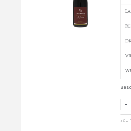
Eloti
L
Côt
Rôti
Re
2023
aant
Dr
Vi
We
Besc
-
SKU: