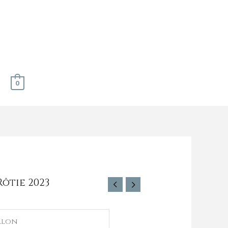
0
ôtie 2023
llon