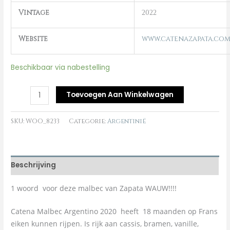
Vintage
2022
Website
www.catenazapata.co
Beschikbaar via nabestelling
Toevoegen Aan Winkelwagen
SKU:
WOO_8233
Categorie:
Argentinië
Beschrijving
1 woord voor deze malbec van Zapata WAUW!!!!
Catena Malbec Argentino 2020 heeft 18 maanden op Frans
eiken kunnen rijpen. Is rijk aan cassis, bramen, vanille,