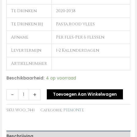
Te Drinken
2020-2038
Te Drinken bij
Pasta,rood vlees
Afname
Per fles-Per 6 flessen
Levertermijn
1-2 Kalenderdagen
Artikelnummer
Beschikbaarheid:
4 op voorraad
-
+
Toevoegen Aan Winkelwagen
SKU:
WOO_7441
Categorie:
PIEMONTE
Beschrijving