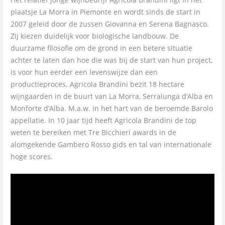
plaatsje La Morra in Piemonte en wordt sinds de start in
2007 geleid door de zussen Giovanna en Serena Bagnasco.
Zij kiezen duidelijk voor biologische landbouw. De
duurzame filosofie om de grond in een betere situatie
achter te laten dan hoe die was bij de start van hun project,
is voor hun eerder een levenswijze dan een
productieproces. Agricola Brandini bezit 18 hectare
wijngaarden in de buurt van La Morra, Serralunga d’Alba en
Monforte d’Alba. M.a.w. in het hart van de beroemde Barolo
appellatie. In 10 jaar tijd heeft Agricola Brandini de top
weten te bereiken met Tre Bicchieri awards in de
alomgekende Gambero Rosso gids en tal van internationale
hoge scores.