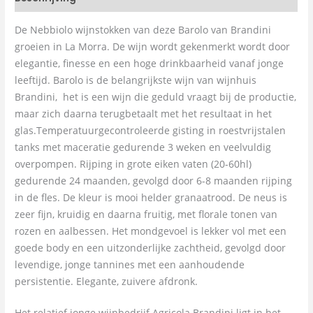
De Nebbiolo wijnstokken van deze Barolo van Brandini
groeien in La Morra. De wijn wordt gekenmerkt wordt door
elegantie, finesse en een hoge drinkbaarheid vanaf jonge
leeftijd. Barolo is de belangrijkste wijn van wijnhuis
Brandini, het is een wijn die geduld vraagt bij de productie,
maar zich daarna terugbetaalt met het resultaat in het
glas.Temperatuurgecontroleerde gisting in roestvrijstalen
tanks met maceratie gedurende 3 weken en veelvuldig
overpompen. Rijping in grote eiken vaten (20-60hl)
gedurende 24 maanden, gevolgd door 6-8 maanden rijping
in de fles. De kleur is mooi helder granaatrood. De neus is
zeer fijn, kruidig en daarna fruitig, met florale tonen van
rozen en aalbessen. Het mondgevoel is lekker vol met een
goede body en een uitzonderlijke zachtheid, gevolgd door
levendige, jonge tannines met een aanhoudende
persistentie. Elegante, zuivere afdronk.
Het relatief jonge wijnbedrijf Agricola Brandini ligt in het