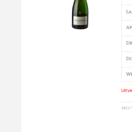
L
Ap
Dr
D
We
Uitv
SKU: