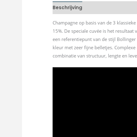
Beschrijving
Champagne op basis van de 3 klassieke
15%. De speciale cuvée is het resultaa
een referentiepunt van de stijl Bollinge
kleur met zeer fijne belletjes. Complexe
combinatie van structuur, lengte en lev