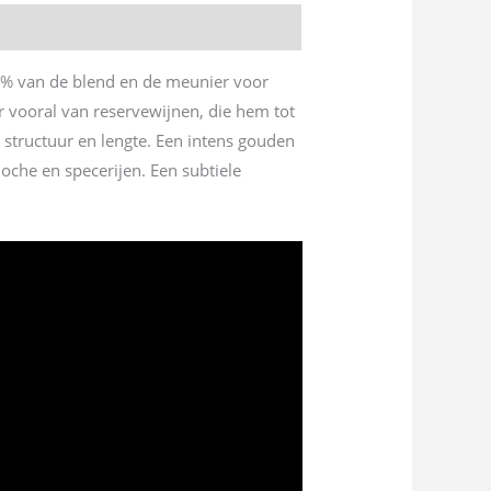
5% van de blend en de meunier voor
 vooral van reservewijnen, die hem tot
e structuur en lengte. Een intens gouden
ioche en specerijen. Een subtiele