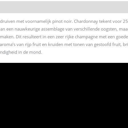
 druiven met voornamelijk pinot noir. Chardonnay tekent voor 2
t van een nauwkeurige assemblage van verschillende oogsten, maar
r maken. Dit resulteert in een zeer rijke champagne met een goed
 aroma’s van rijp fruit en kruiden met tonen van gestoofd fruit, br
endigheid in de mond.