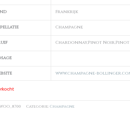
and
Frankrijk
pellatie
Champagne
uif
Chardonnay,Pinot Noir,Pinot
osage
bsite
www.champagne-bollinger.co
erkocht
WOO_8700
Categorie:
Champagne