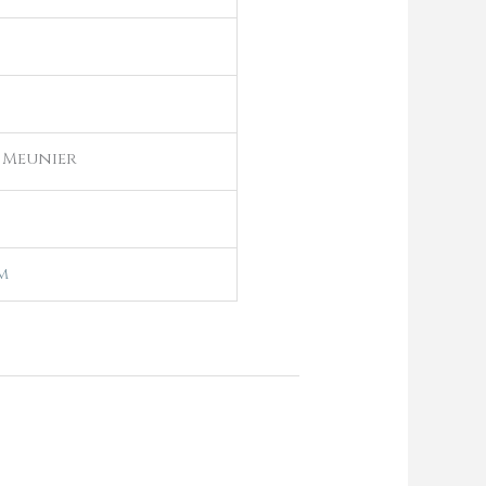
 Meunier
m