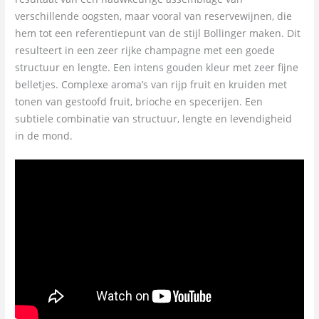
verschillende oogsten, maar vooral van reservewijnen, die
hem tot een referentiepunt van de stijl Bollinger maken. Dit
resulteert in een zeer rijke champagne met een goede
structuur en lengte. Een intens gouden kleur met zeer fijne
belletjes. Complexe aroma’s van rijp fruit en kruiden met
tonen van gestoofd fruit, brioche en specerijen. Een
subtiele combinatie van structuur, lengte en levendigheid
in de mond.