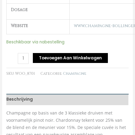
Dosage
Website
www.champagne-bollinge
Beschikbaar via nabestelling
Toevoegen Aan Winkelwagen
SKU:
WOO_8701
Categorie:
Champagne
Beschrijving
Champagne op basis van de 3 klassieke druiven met
voornamelijk pinot noir. Chardonnay tekent voor 25% van
de blend en de meunier voor 15%. De speciale cuvée is het
resultaat van een nauwkeurige assemblage van