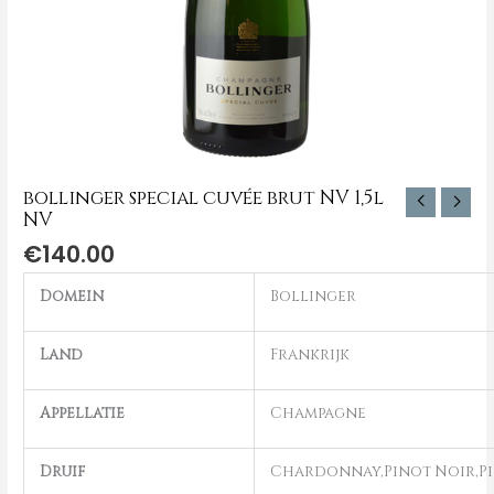
bollinger special cuvée brut NV 1,5l
NV
€
140.00
Domein
Bollinger
Land
Frankrijk
Appellatie
Champagne
Druif
Chardonnay,Pinot Noir,P