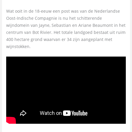
Wat ooit in de 18-eeuw een post was van de Nederlandse
Oost-Indische Compagnie is nu het schitterende
wijndomein van Jayne, Sebastian en Ariane Beaumont in het
centrum van Bot Rivier. Het totale landgoed bestaat uit ruim
400 hectare grond waarvan er 34 zijn aangeplant met
wijnstokken.