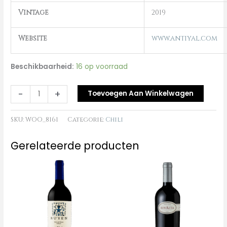
Vintage
2019
Website
www.antiyal.com
Beschikbaarheid:
16 op voorraad
-
+
Toevoegen Aan Winkelwagen
SKU:
WOO_8161
Categorie:
Chili
Gerelateerde producten