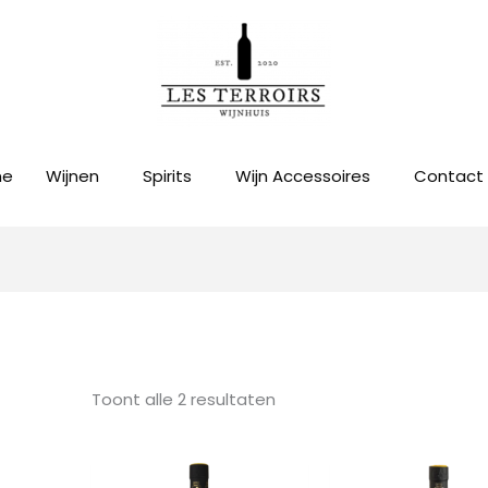
me
Wijnen
Spirits
Wijn Accessoires
Contact
Gesorteerd
op
prijs:
laag
naar
hoog
Toont alle 2 resultaten