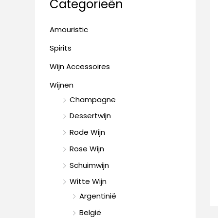
Categorieën
n
i
i
a
j
j
Amouristic
a
s
s
Spirits
r
:
Wijn Accessoires
Wijnen
Champagne
Dessertwijn
Rode Wijn
Rose Wijn
Schuimwijn
Witte Wijn
Argentinië
België