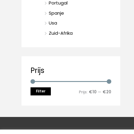
Portugal
Spanje
Usa
Zuid-Afrika
Prijs
Filter
Prijs:
€10
—
€20
Copyright © 2026
Wijnhuis Les Terroirs