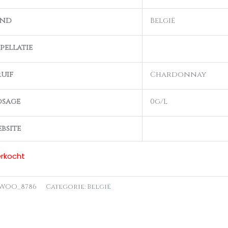
and
België
pellatie
uif
Chardonnay
osage
0g/L
bsite
erkocht
WOO_8786
Categorie:
België
n