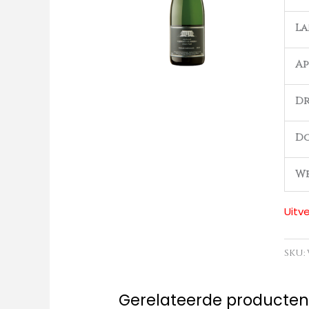
L
Ap
Dr
D
We
Uitv
SKU:
Gerelateerde producte