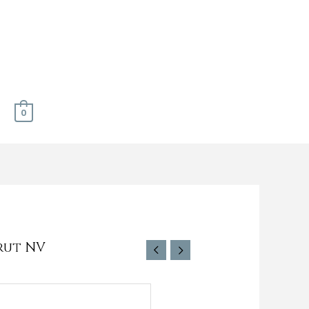
0
rut NV