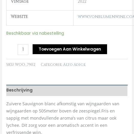
Vintage
2022
Website
www.vonblumenwine.co
Beschikbaar via nabestelling
Toevoegen Aan Winkelwagen
SKU:
WOO_7902
Categorie:
Alto Adige
Beschrijving
Zuivere Sauvignon blanc afkomstig van wijngaarden van
wijngaarden op 505meter boven de zeespiegel.Fris en
sappig met mondvullende aroma’s van citrus maar ook
lychee. Dit zorg voor een aromatisch accent in een
verfrissende wijn.