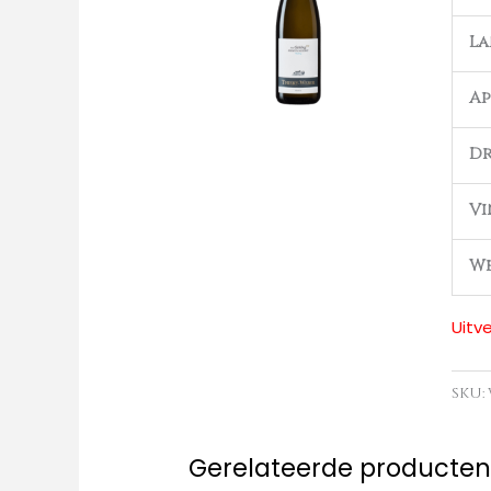
L
Ap
Dr
Vi
We
Uitv
SKU:
Gerelateerde producte