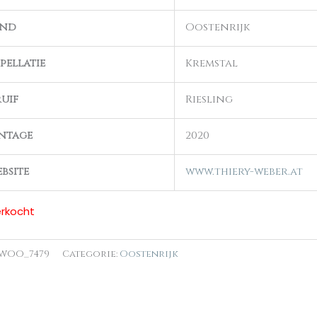
and
Oostenrijk
pellatie
Kremstal
uif
Riesling
ntage
2020
bsite
www.thiery-weber.at
erkocht
WOO_7479
Categorie:
Oostenrijk
n