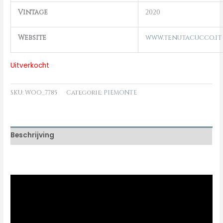
Vintage
2020
Website
www.tenutacucco.it
Uitverkocht
SKU:
WOO_7785
Categorie:
PIEMONTE
Beschrijving