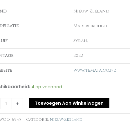
and
Nieuw-Zeeland
al
pellatie
Marlborough
uif
Syrah,
ntage
2022
bsite
www.temata.co.nz
hikbaarheid:
4 op voorraad
+
Toevoegen Aan Winkelwagen
WOO_6945
Categorie:
Nieuw-Zeeland