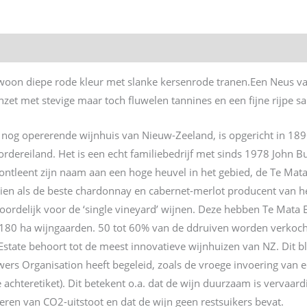
oon diepe rode kleur met slanke kersenrode tranen.Een Neus van
zet met stevige maar toch fluwelen tannines en een fijne rijpe sap
 nog opererende wijnhuis van Nieuw-Zeeland, is opgericht in 189
rdereiland. Het is een echt familiebedrijf met sinds 1978 John Bu
 ontleent zijn naam aan een hoge heuvel in het gebied, de Te Mat
ezien als de beste chardonnay en cabernet-merlot producent van 
ordelijk voor de ‘single vineyard’ wijnen. Deze hebben Te Mata E
180 ha wijngaarden. 50 tot 60% van de ddruiven worden verkoch
tate behoort tot de meest innovatieve wijnhuizen van NZ. Dit blij
ers Organisation heeft begeleid, zoals de vroege invoering van 
e achteretiket). Dit betekent o.a. dat de wijn duurzaam is vervaar
en van CO2-uitstoot en dat de wijn geen restsuikers bevat.