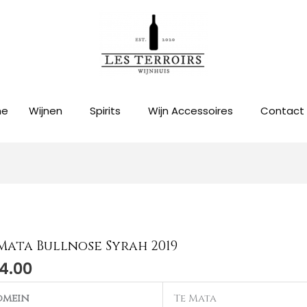
me
Wijnen
Spirits
Wijn Accessoires
Contact
Mata Bullnose Syrah 2019
4.00
a
nose
omein
Te Mata
h