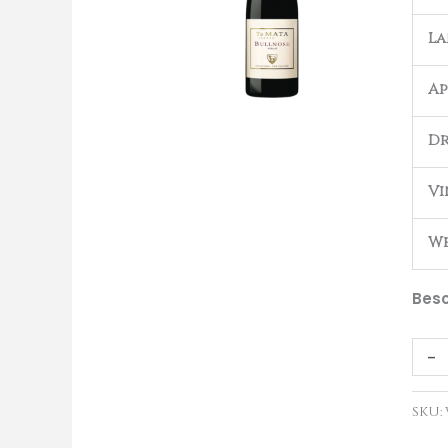
2019
L
aant
Ap
Dr
Vi
We
Besc
-
SKU: