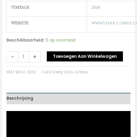
Vintage
2018
Website
www.stark-conde.co
Beschikbaarheid:
5 op voorraad
-
+
Toevoegen Aan Winkelwagen
SKU:
WOO_8252
Categorie:
Zuid-Afrika
Beschrijving